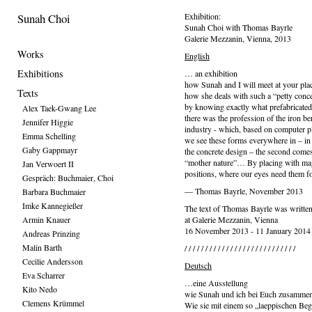
Sunah Choi
Exhibition:
Sunah Choi with Thomas Bayrle
Galerie Mezzanin, Vienna, 2013
Works
English
Exhibitions
… an exhibition
how Sunah and I will meet at your pl
Texts
how she deals with such a “petty conce
by knowing exactly what prefabricated 
Alex Taek-Gwang Lee
there was the profession of the iron be
Jennifer Higgie
industry - which, based on computer pl
Emma Schelling
we see these forms everywhere in – in 
Gaby Gappmayr
the concrete design – the second comes
“mother nature”… By placing with magn
Jan Verwoert II
positions, where our eyes need them
Gespräch: Buchmaier, Choi
— Thomas Bayrle, November 2013
Barbara Buchmaier
Imke Kannegießer
The text of Thomas Bayrle was written
Armin Knauer
at Galerie Mezzanin, Vienna
16 November 2013 - 11 January 2014
Andreas Prinzing
Malin Barth
/ / / / / / / / / / / / / / / / / / / / / / / / / / /
Cecilie Andersson
Deutsch
Eva Scharrer
…eine Ausstellung
Kito Nedo
wie Sunah und ich bei Euch zusamme
Clemens Krümmel
Wie sie mit einem so „laeppischen Beg