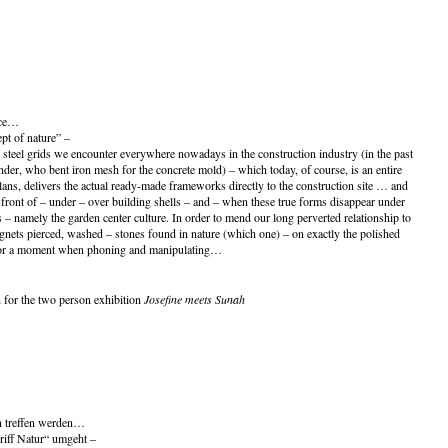
ace…
pt of nature” –
steel grids we encounter everywhere nowadays in the construction industry (in the past
nder, who bent iron mesh for the concrete mold) – which today, of course, is an entire
ans, delivers the actual ready-made frameworks directly to the construction site … and
front of – under – over building shells – and – when these true forms disappear under
 – namely the garden center culture. In order to mend our long perverted relationship to
ets pierced, washed – stones found in nature (which one) – on exactly the polished
 for a moment when phoning and manipulating…
 for the two person exhibition
Josefine meets Sunah
n treffen werden…
riff Natur“ umgeht –