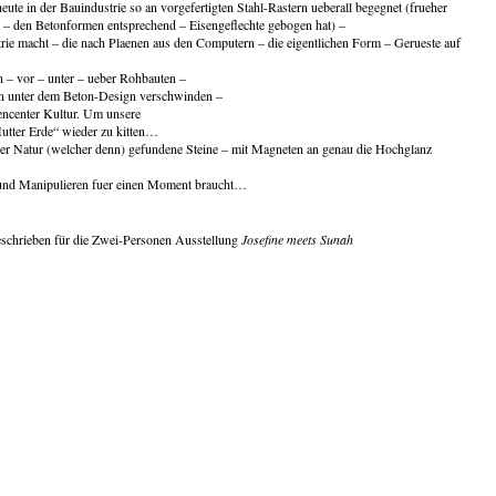
ute in der Bauindustrie so an vorgefertigten Stahl-Rastern ueberall begegnet (frueher
r – den Betonformen entsprechend – Eisengeflechte gebogen hat) –
strie macht – die nach Plaenen aus den Computern – die eigentlichen Form – Gerueste auf
n – vor – unter – ueber Rohbauten –
n unter dem Beton-Design verschwinden –
encenter Kultur. Um unsere
Mutter Erde“ wieder zu kitten…
er Natur (welcher denn) gefundene Steine – mit Magneten an genau die Hochglanz
 und Manipulieren fuer einen Moment braucht…
schrieben für die Zwei-Personen Ausstellung
Josefine meets Sunah