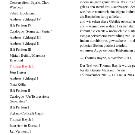
indem sie ganz genau weiss, was uns he
Conversation: Bayrle, Choi,
gab es den Beruf des Eisenbiegers, de
Weisbeck
was heute natuerlich eine eigene Indu
Sabeth Buchmann
die Baustellen fertig anliefert...
Andreas Schlaegel IV
und wir sehen diese Gebilde ueberall i
Hili Perlson IV
und – wenn diese wahren Formen dan
kommt die Zweite – naemlich die Gart
Catalogue "Sonne auf Papier"
laengst pervertierte Verbindung zur „
Andreas Schlaegel III
Indem durchbohrte, gewaschene – in d
Andreas Schlaegel II
polierten Stellen platziert werden,
Hili Perlson III
wo unser Auge sie beim Telefonieren
Miriam Bettin / Marenka
— Thomas Bayrle, November 2013
Krasomil
Der Text von Thomas Bayrle wurde ge
Thomas Bayrle II
bei der Galerie Mezzanin, Wien
Jörg Heiser
16. November 2013 - 11. Januar 2014
Andreas Schlaegel I
Nina Köller
Hili Perlson II
Catalogue "Un´Espressione
Geografica"
Hili Perlson I
Stefano Collicelli Cagol
Thomas Bayrle I
Interview in Korean I
Jan Verwoert I