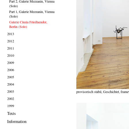
Part 2, Galerie Mezzanin, Vienna
(Solo)
Part 1, Galerie Mezzanin, Vienna
(Solo)
Galerie Cinzia Friedlaender,
Berlin (Solo)
2013
2012
2011
2010
2009
2006
2005
2004
2003
provisorisch stabil, Geschichtet, fram
2002
1999
Texts
Information