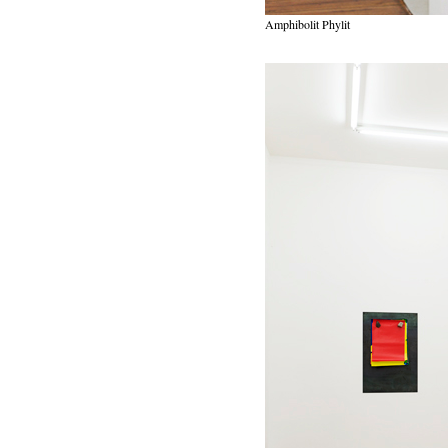
Amphibolit Phylit