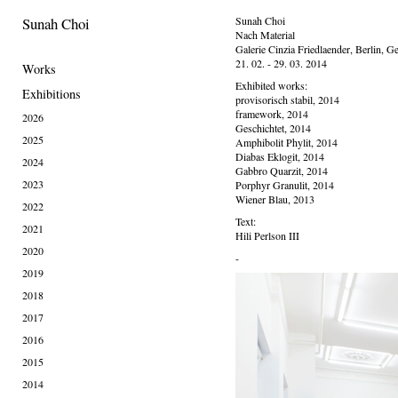
Sunah Choi
Sunah Choi
Nach Material
Galerie Cinzia Friedlaender, Berlin, 
21. 02. - 29. 03. 2014
Works
Exhibited works:
Exhibitions
provisorisch stabil, 2014
framework, 2014
2026
Geschichtet, 2014
2025
Amphibolit Phylit, 2014
Diabas Eklogit, 2014
2024
Gabbro Quarzit, 2014
2023
Porphyr Granulit, 2014
Wiener Blau, 2013
2022
Text:
2021
Hili Perlson III
2020
-
2019
2018
2017
2016
2015
2014