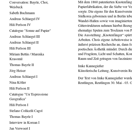
Mit dem 1860 patentierten Knotenfänge
Conversation: Bayrle, Choi,
Papierfabrikation, der die Siebe vor V
Weisbeck
sorgte. Die eigens für den Kunstverein
Sabeth Buchmann
Südkorea geborenen und in Berlin lebe
Andreas Schlaegel IV
Wandel-Hallen sowie von imaginierten
Hili Perlson IV
Gitterstrukturen nehmen hierbei Bezug
ehemalige Spulen zum Trocknen von Pa
Catalogue "Sonne auf Papier"
Die Ausstellung „Knotenfänger“ spürt 
Andreas Schlaegel III
Arbeiten. Chois eigene Arbeitsweise is
Andreas Schlaegel II
äußerst präzisen Recherche an, dann fol
Hili Perlson III
poetischen Ästhetik mündet. Durch di
und Fragilem, Licht und Schatten, Kon
Miriam Bettin / Marenka
Raum und Zeit getragen von fasziniere
Krasomil
Thomas Bayrle II
Imke Kannegießer
Jörg Heiser
Künstlerische Leitung, Kunstverein Re
Andreas Schlaegel I
Der Text von Imke Kannegießer wurde 
Nina Köller
Reutlingen, Reutlingen 30. Mai - 03. 
Hili Perlson II
Catalogue "Un´Espressione
Geografica"
Hili Perlson I
Stefano Collicelli Cagol
Thomas Bayrle I
Interview in Korean I
Jan Verwoert I