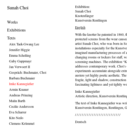
Sunah Choi
Exhibition:
Sunah Choi
Knotenfänger
Kunstverein Reutlingen
Works
English
Exhibitions
With the knotter he patented in 1860, 
Texts
protected screens from the wear caused 
artist Sunah Choi, who was born in So
Alex Taek-Gwang Lee
installations especially for the Kunstve
Jennifer Higgie
imagined manufacturing processes of a 
Emma Schelling
changing rooms or lockers for staff, wa
Gaby Gappmayr
screening machines. The exhibition “Kno
addresses contemporary work. Choi’s ow
Jan Verwoert II
experiments accumulate alongside extrem
Gespräch: Buchmaier, Choi
austere yet highly poetic aesthetic. Th
Barbara Buchmaier
fragile, light and shadow, constructio
Imke Kannegießer
fascinating lightness and yet tightly w
Armin Knauer
Imke Kannegießer
Andreas Prinzing
Artistic direction, Kunstverein Reutlin
Malin Barth
The text of Imke Kannegießer was writ
Cecilie Andersson
Kunstverein Reutlingen, Reutlingen,
Eva Scharrer
/ / / / / / / / / / / / / / / / / / / / / / / / / / /
Kito Nedo
Deutsch
Clemens Krümmel